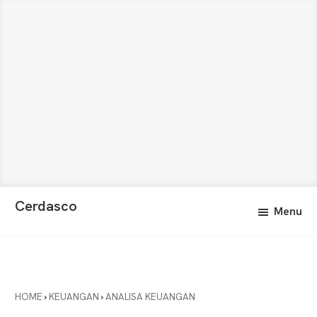
Skip
Skip
Cerdasco
Menu
to
to
Pengetahuan
main
primary
Lebih
content
sidebar
Baik.
Wawasan
Anda
HOME
›
KEUANGAN
›
ANALISA KEUANGAN