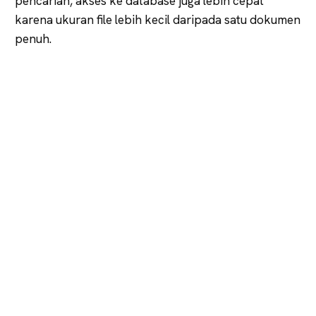
pencarian, akses ke database juga lebih cepat
karena ukuran file lebih kecil daripada satu dokumen
penuh.