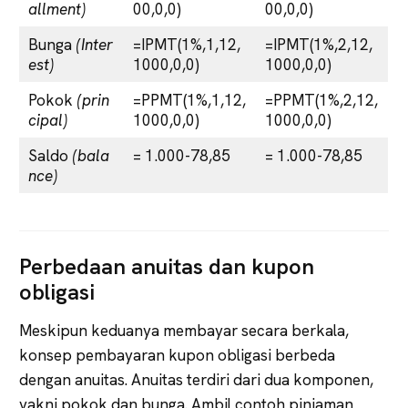
allment)
00,0,0)
00,0,0)
Bunga
(Inter
=IPMT(1%,1,12,
=IPMT(1%,2,12,
est)
1000,0,0)
1000,0,0)
Pokok
(prin
=PPMT(1%,1,12,
=PPMT(1%,2,12,
cipal)
1000,0,0)
1000,0,0)
Saldo
(bala
= 1.000-78,85
= 1.000-78,85
nce)
Perbedaan anuitas dan kupon
obligasi
Meskipun keduanya membayar secara berkala,
konsep pembayaran kupon obligasi berbeda
dengan anuitas. Anuitas terdiri dari dua komponen,
yakni pokok dan bunga. Ambil contoh pinjaman