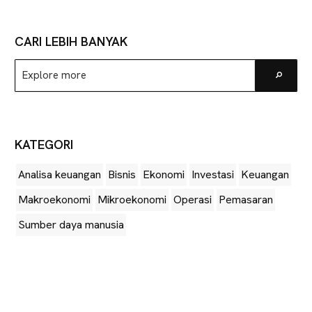
CARI LEBIH BANYAK
Explore
Go
more
KATEGORI
Analisa keuangan
Bisnis
Ekonomi
Investasi
Keuangan
Makroekonomi
Mikroekonomi
Operasi
Pemasaran
Sumber daya manusia