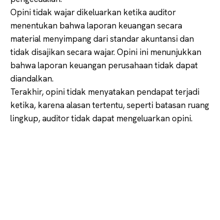
Opini tidak wajar dikeluarkan ketika auditor
menentukan bahwa laporan keuangan secara
material menyimpang dari standar akuntansi dan
tidak disajikan secara wajar. Opini ini menunjukkan
bahwa laporan keuangan perusahaan tidak dapat
diandalkan.
Terakhir, opini tidak menyatakan pendapat terjadi
ketika, karena alasan tertentu, seperti batasan ruang
lingkup, auditor tidak dapat mengeluarkan opini.