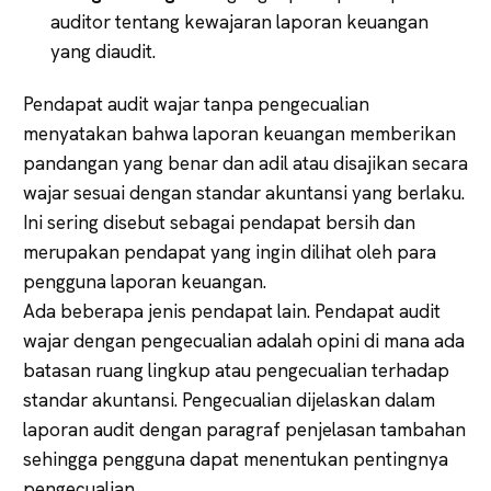
auditor tentang kewajaran laporan keuangan
yang diaudit.
Pendapat audit wajar tanpa pengecualian
menyatakan bahwa laporan keuangan memberikan
pandangan yang benar dan adil atau disajikan secara
wajar sesuai dengan standar akuntansi yang berlaku.
Ini sering disebut sebagai pendapat bersih dan
merupakan pendapat yang ingin dilihat oleh para
pengguna laporan keuangan.
Ada beberapa jenis pendapat lain. Pendapat audit
wajar dengan pengecualian adalah opini di mana ada
batasan ruang lingkup atau pengecualian terhadap
standar akuntansi. Pengecualian dijelaskan dalam
laporan audit dengan paragraf penjelasan tambahan
sehingga pengguna dapat menentukan pentingnya
pengecualian.