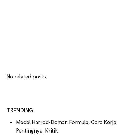
No related posts.
TRENDING
Model Harrod-Domar: Formula, Cara Kerja,
Pentingnya, Kritik