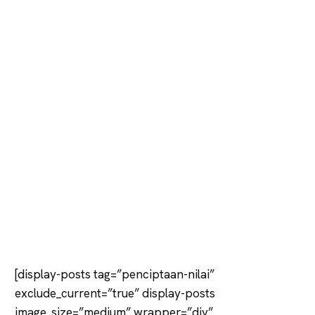
[display-posts tag=”penciptaan-nilai”
exclude_current=”true” display-posts
image_size=”medium” wrapper=”div”