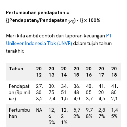
Pertumbuhan pendapatan =
{(Pendapatan
/Pendapatan
) -1} x 100%
t
(t-1)
Mari kita ambil contoh dari laporan keuangan
PT
Unilever Indonesia Tbk (UNVR)
dalam tujuh tahun
terakhir.
Tahun
20
20
20
20
20
20
20
12
13
14
15
16
17
18
Pendapat
27.
30.
34.
36.
40.
41.
41.
an (Rp mil
30
75
51
48
05
20
80
iar)
3,2
7,4
1,5
4,0
3,7
4,5
2,1
Pertumbu
NA
12,
12,
5,7
9,7
2,8
1,4
han
6
2
2%
8%
7%
5%
5%
1%