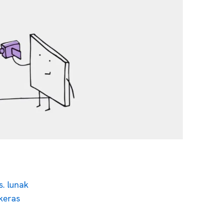
. lunak
keras