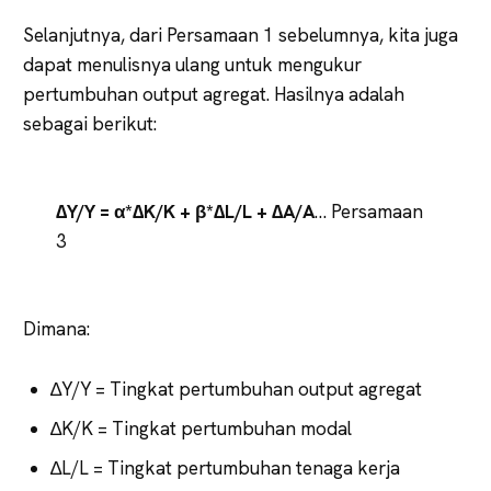
Selanjutnya, dari Persamaan 1 sebelumnya, kita juga
dapat menulisnya ulang untuk mengukur
pertumbuhan output agregat. Hasilnya adalah
sebagai berikut:
∆Y/Y = α*∆K/K + β*∆L/L + ∆A/A
… Persamaan
3
Dimana:
∆Y/Y = Tingkat pertumbuhan output agregat
∆K/K = Tingkat pertumbuhan modal
∆L/L = Tingkat pertumbuhan tenaga kerja