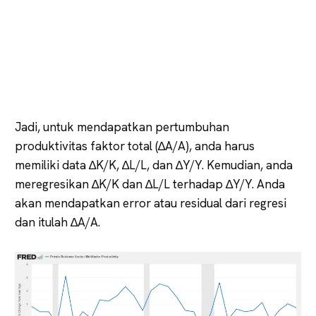
Jadi, untuk mendapatkan pertumbuhan
produktivitas faktor total (∆A/A), anda harus
memiliki data ∆K/K, ∆L/L, dan ∆Y/Y. Kemudian, anda
meregresikan ∆K/K dan ∆L/L terhadap ∆Y/Y. Anda
akan mendapatkan error atau residual dari regresi
dan itulah ∆A/A.