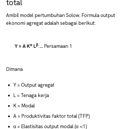
total
Ambil model pertumbuhan Solow. Formula output
ekonomi agregat adalah sebagai berikut:
α
β
Y = A K
L
…
Persamaan 1
Dimana
Y = Output agregat
L = Tenaga kerja
K = Modal
A = Produktivitas faktor total (TFP)
α = Elastisitas output modal (α <1)