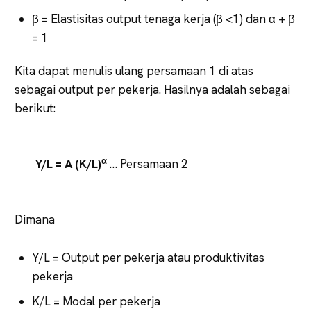
β = Elastisitas output tenaga kerja (β <1) dan α + β
= 1
Kita dapat menulis ulang persamaan 1 di atas
sebagai output per pekerja. Hasilnya adalah sebagai
berikut:
α
Y/L = A (K/L)
… Persamaan 2
Dimana
Y/L = Output per pekerja atau produktivitas
pekerja
K/L = Modal per pekerja