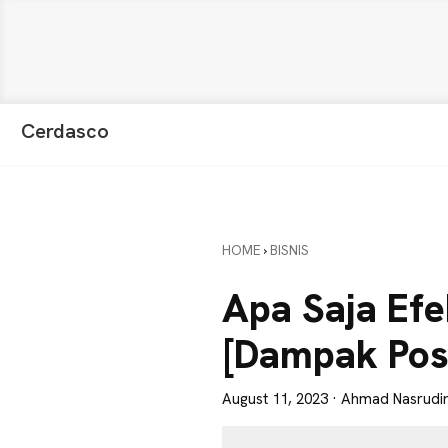
Skip
Skip
Skip
Cerdasco
to
to
to
Pengetahuan
primary
main
primary
Lebih
navigation
content
sidebar
Baik.
Wawasan
HOME
›
BISNIS
Anda
Lebih
Apa Saja Efe
Tajam
[Dampak Posi
August 11, 2023
· Ahmad Nasrudi