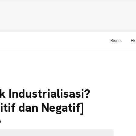
Bisnis
Ek
k Industrialisasi?
tif dan Negatif]
n