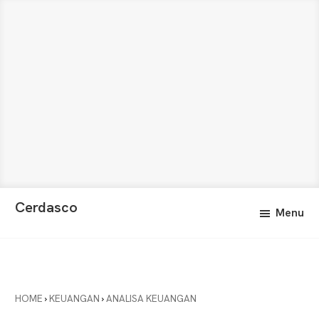
Skip
Skip
Cerdasco
Menu
to
to
Pengetahuan
main
primary
Lebih
content
sidebar
Baik.
Wawasan
Anda
HOME
›
KEUANGAN
›
ANALISA KEUANGAN