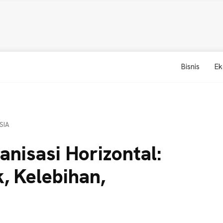
Bisnis
Ek
SIA
anisasi Horizontal:
k, Kelebihan,