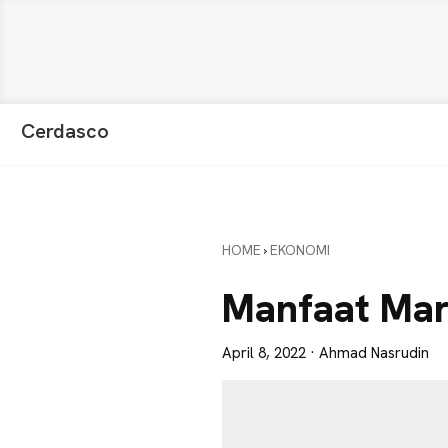
Skip
Skip
Skip
Cerdasco
to
to
to
Pengetahuan
primary
main
primary
Lebih
navigation
content
sidebar
Baik.
Wawasan
HOME
›
EKONOMI
Anda
Lebih
Manfaat Mar
Tajam
April 8, 2022
· Ahmad Nasrudin