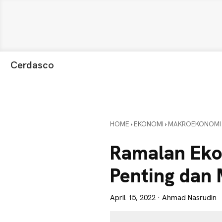
Skip
Skip
Skip
Cerdasco
to
to
to
Pengetahuan
primary
main
primary
Lebih
navigation
content
sidebar
Baik.
Wawasan
HOME
›
EKONOMI
›
MAKROEKONOMI
Anda
Lebih
Ramalan Eko
Tajam
Penting dan
April 15, 2022
· Ahmad Nasrudin