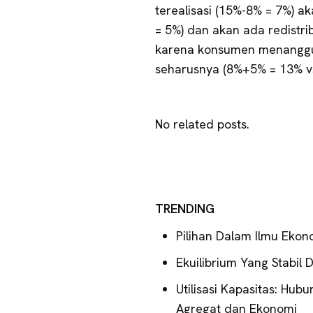
terealisasi (15%-8% = 7%) ak
= 5%) dan akan ada redistri
karena konsumen menanggun
seharusnya (8%+5% = 13% v
No related posts.
TRENDING
Pilihan Dalam Ilmu Ekon
Ekuilibrium Yang Stabil 
Utilisasi Kapasitas: Hub
Agregat dan Ekonomi