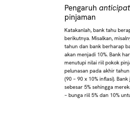
Pengaruh
anticipa
pinjaman
Katakanlah, bank tahu berapa
berikutnya. Misalkan, misa
tahun dan bank berharap bah
akan menjadi 10%. Bank h
menutupi nilai riil pokok pi
pelunasan pada akhir tahun
(90 – 90 x 10% inflasi). Ban
sebesar 5% sehingga mere
– bunga riil 5% dan 10% untu