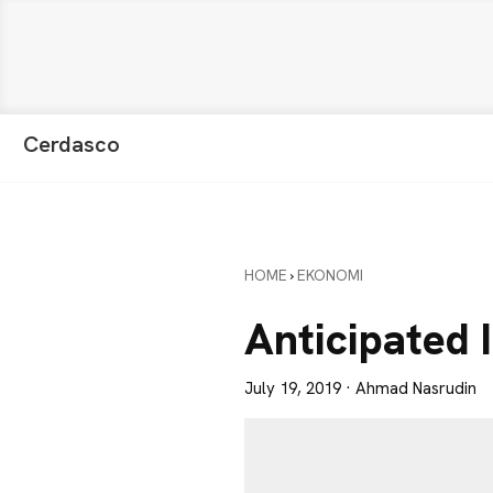
Skip
Skip
Skip
Cerdasco
to
to
to
Pengetahuan
primary
main
primary
Lebih
navigation
content
sidebar
Baik.
Wawasan
HOME
›
EKONOMI
Anda
Lebih
Anticipated I
Tajam
July 19, 2019
· Ahmad Nasrudin