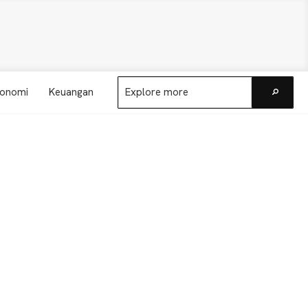
Explore
onomi
Keuangan
more
Go
Primary
Sidebar