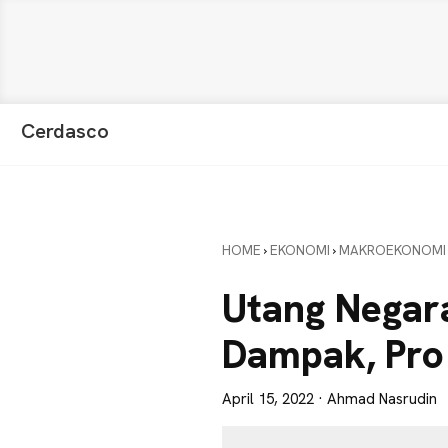
Skip
Skip
Skip
Cerdasco
to
to
to
Pengetahuan
primary
main
primary
Lebih
navigation
content
sidebar
Baik.
Wawasan
HOME
›
EKONOMI
›
MAKROEKONOMI
Anda
Lebih
Utang Negara
Tajam
Dampak, Pro
April 15, 2022
· Ahmad Nasrudin