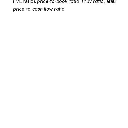
(P/E ratio),
price-to-book ratio (P/BV ratio)
atau
price-to-cash flow ratio.