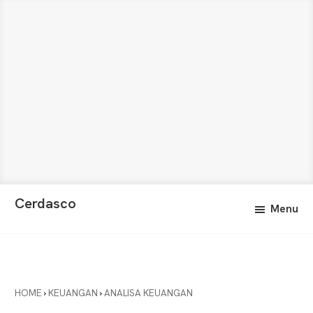
Skip
Skip
Cerdasco
Menu
to
to
Pengetahuan
main
primary
Lebih
content
sidebar
Baik.
Wawasan
Anda
HOME
›
KEUANGAN
›
ANALISA KEUANGAN