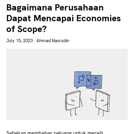
Lebih
Bagaimana Perusahaan
Tajam
Dapat Mencapai Economies
of Scope?
July 15, 2023
· Ahmad Nasrudin
Sebelum membahas peluang untuk meraih