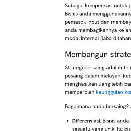
Sebagai kompensasi untuk p
Bisnis anda menggunakann
pemasok input dan membayar
anda membagikannya ke an
modal internal (laba ditahan
Membangun strateg
Strategi bersaing adalah t
pesaing dalam melayani keb
menghasilkan uang lebih ban
memperoleh
keunggulan kom
Bagaimana anda bersaing? Ad
Diferensiasi
. Bisnis and
sesuatu yang unik. Itu b