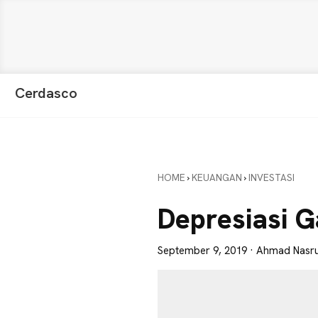
Skip
Skip
Skip
Cerdasco
to
to
to
Pengetahuan
primary
main
primary
Lebih
navigation
content
sidebar
Baik.
Wawasan
HOME
›
KEUANGAN
›
INVESTASI
Anda
Lebih
Depresiasi G
Tajam
September 9, 2019
· Ahmad Nasru