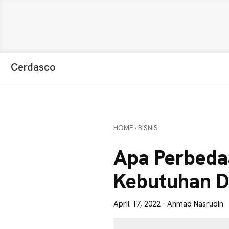
Skip
Skip
Skip
Cerdasco
to
to
to
Pengetahuan
primary
main
primary
Lebih
navigation
content
sidebar
Baik.
Wawasan
HOME
›
BISNIS
Anda
Lebih
Apa Perbeda
Tajam
Kebutuhan D
April 17, 2022
· Ahmad Nasrudin