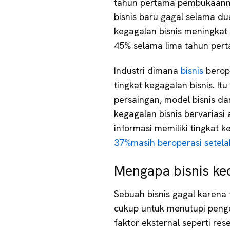
tahun pertama pembukaannya
bisnis baru gagal selama 
kegagalan bisnis meningkat
45% selama lima tahun per
Industri dimana
bisnis
berop
tingkat kegagalan bisnis. I
persaingan, model bisnis dan
kegagalan bisnis bervariasi a
informasi memiliki tingkat 
37%masih beroperasi setel
Mengapa bisnis kec
Sebuah bisnis gagal karena
cukup untuk menutupi pengel
faktor eksternal seperti rese