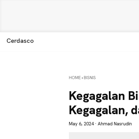
Skip
Skip
Skip
Cerdasco
to
to
to
Pengetahuan
primary
main
primary
Lebih
navigation
content
sidebar
Baik.
Wawasan
HOME
›
BISNIS
Anda
Lebih
Kegagalan Bis
Tajam
Kegagalan, 
May 6, 2024
· Ahmad Nasrudin