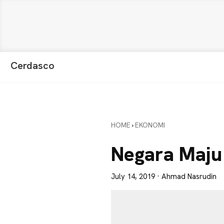
Skip
Skip
Skip
Cerdasco
to
to
to
Pengetahuan
primary
main
primary
Lebih
navigation
content
sidebar
Baik.
Wawasan
HOME
›
EKONOMI
Anda
Lebih
Negara Maju
Tajam
July 14, 2019
· Ahmad Nasrudin