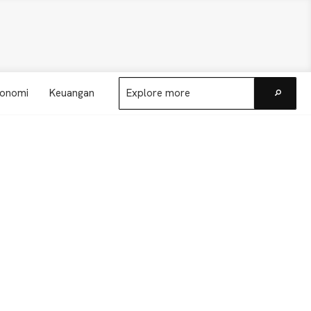
Explore
onomi
Keuangan
more
Go
Primary
Sidebar