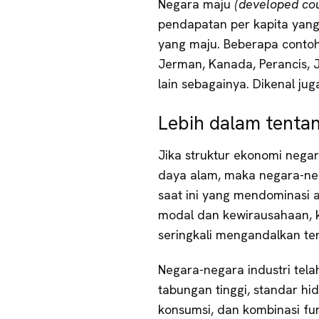
Negara maju
(developed co
pendapatan per kapita yang 
yang maju. Beberapa contoh
Jerman, Kanada, Perancis, J
lain sebagainya. Dikenal ju
Lebih dalam tenta
Jika struktur ekonomi neg
daya alam, maka negara-neg
saat ini yang mendominasi a
modal dan kewirausahaan, 
seringkali mengandalkan te
Negara-negara industri telah
tabungan tinggi, standar hi
konsumsi, dan kombinasi fu