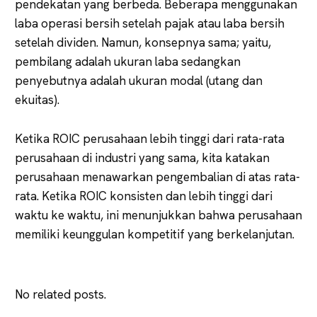
pendekatan yang berbeda. Beberapa menggunakan
laba operasi bersih setelah pajak atau laba bersih
setelah dividen. Namun, konsepnya sama; yaitu,
pembilang adalah ukuran laba sedangkan
penyebutnya adalah ukuran modal (utang dan
ekuitas).
Ketika ROIC perusahaan lebih tinggi dari rata-rata
perusahaan di industri yang sama, kita katakan
perusahaan menawarkan pengembalian di atas rata-
rata. Ketika ROIC konsisten dan lebih tinggi dari
waktu ke waktu, ini menunjukkan bahwa perusahaan
memiliki keunggulan kompetitif yang berkelanjutan.
No related posts.