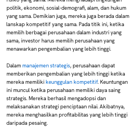
politik, ekonomi, sosial-demografi, alam, dan hukum
yang sama. Demikian juga, mereka juga berada dalam
lanskap kompetitif yang sama. Pada titik ini, ketika
memilih berbagai perusahaan dalam industri yang
sama, investor harus memilih perusahaan yang
menawarkan pengembalian yang lebih tinggi.
Dalam
manajemen strategis
, perusahaan dapat
memberikan pengembalian yang lebih tinggi ketika
mereka memiliki
keunggulan kompetitif
. Keuntungan
ini muncul ketika perusahaan memiliki daya saing
strategis. Mereka berhasil mengadopsi dan
melaksanakan strategi penciptaan nilai. Akibatnya,
mereka menghasilkan profitabilitas yang lebih tinggi
daripada pesaing.