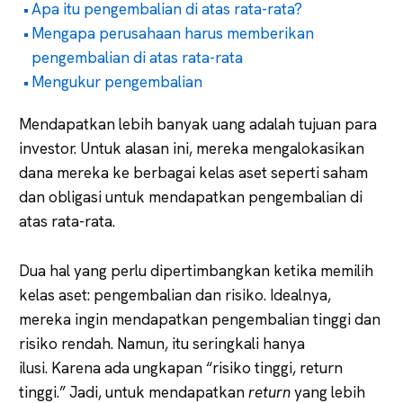
Apa itu pengembalian di atas rata-rata?
Mengapa perusahaan harus memberikan
pengembalian di atas rata-rata
Mengukur pengembalian
Mendapatkan lebih banyak uang adalah tujuan para
investor. Untuk alasan ini, mereka mengalokasikan
dana mereka ke berbagai kelas aset seperti saham
dan obligasi untuk mendapatkan pengembalian di
atas rata-rata.
Dua hal yang perlu dipertimbangkan ketika memilih
kelas aset: pengembalian dan risiko. Idealnya,
mereka ingin mendapatkan pengembalian tinggi dan
risiko rendah. Namun, itu seringkali hanya
ilusi. Karena ada ungkapan “risiko tinggi, return
tinggi.” Jadi, untuk mendapatkan
return
yang lebih