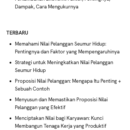
Dampak, Cara Mengukurnya
TERBARU
Memahami Nilai Pelanggan Seumur Hidup:
Pentingnya dan Faktor yang Mempengaruhinya
Strategi untuk Meningkatkan Nilai Pelanggan
Seumur Hidup
Proposisi Nilai Pelanggan: Mengapa Itu Penting +
Sebuah Contoh
Menyusun dan Memastikan Proposisi Nilai
Pelanggan yang Efektif
Menciptakan Nilai bagi Karyawan: Kunci
Membangun Tenaga Kerja yang Produktif