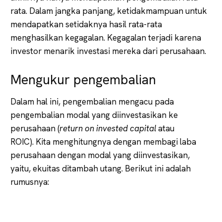
rata. Dalam jangka panjang, ketidakmampuan untuk
mendapatkan setidaknya hasil rata-rata
menghasilkan kegagalan. Kegagalan terjadi karena
investor menarik investasi mereka dari perusahaan.
Mengukur pengembalian
Dalam hal ini, pengembalian mengacu pada
pengembalian modal yang diinvestasikan ke
perusahaan (
return on invested capital
atau
ROIC). Kita menghitungnya dengan membagi laba
perusahaan dengan modal yang diinvestasikan,
yaitu, ekuitas ditambah utang. Berikut ini adalah
rumusnya: