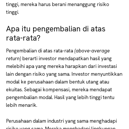
tinggi, mereka harus berani menanggung risiko
tinggi.
Apa itu pengembalian di atas
rata-rata?
Pengembalian di atas rata-rata
(above-average
return)
berarti investor mendapatkan hasil yang
melebihi apa yang mereka harapkan dari investasi
lain dengan risiko yang sama. Investor menyuntikkan
modal ke perusahaan dalam bentuk utang atau
ekuitas. Sebagai kompensasi, mereka mendapat
pengembalian modal. Hasil yang lebih tinggi tentu
lebih menarik.
Perusahaan dalam industri yang sama menghadapi
risiko yang sama. Mereka menghadapi lingkungan