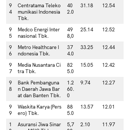
9
Centratama Teleko
40
31.18
12.54
4
munikasi Indonesia
2.0
Tbk.
9
Medco Energi Inter
49
25.14
12.52
5
nasional Tbk.
8,0
9
Metro Healthcare I
37
33.25
12.44
6
ndonesia Tbk.
4.0
9
Media Nusantara Ci
82
15.05
12.42
7
tra Tbk.
5.0
9
Bank Pembanguna
1.2
9.74
12.27
8
n Daerah Jawa Bar
60.
at dan Banten Tbk.
0
9
Waskita Karya (Pers
88
13.57
12.01
9
ero) Tbk.
5.0
1
Asuransi Jiwa Sinar
5,7
2.10
11.97