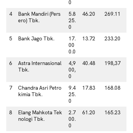
0
4
Bank Mandiri (Pers
5.8
46.20
269.11
ero) Tbk.
25.
0
5
Bank Jago Tbk.
17.
13.72
233.20
00
0.0
6
Astra Internasional
4,9
40.48
198,37
Tbk.
00,
0
7
Chandra Asri Petro
9.4
17.83
168.08
kimia Tbk.
25.
0
8
Elang Mahkota Tek
2.7
61.20
165.23
nologi Tbk.
00.
0