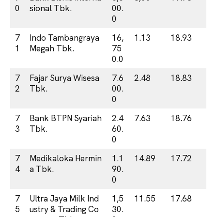
0
sional Tbk.
00.
0
7
Indo Tambangraya
16,
1.13
18.93
1
Megah Tbk.
75
0.0
7
Fajar Surya Wisesa
7.6
2.48
18.83
2
Tbk.
00.
0
7
Bank BTPN Syariah
2.4
7.63
18.76
3
Tbk.
60.
0
7
Medikaloka Hermin
1.1
14.89
17.72
4
a Tbk.
90.
0
7
Ultra Jaya Milk Ind
1,5
11.55
17.68
5
ustry & Trading Co
30.