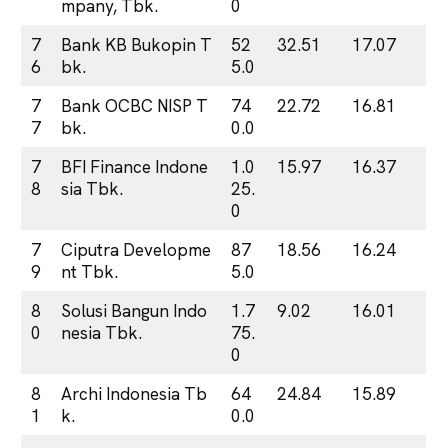
mpany, Tbk.
0
7
Bank KB Bukopin T
52
32.51
17.07
6
bk.
5.0
7
Bank OCBC NISP T
74
22.72
16.81
7
bk.
0.0
7
BFI Finance Indone
1.0
15.97
16.37
8
sia Tbk.
25.
0
7
Ciputra Developme
87
18.56
16.24
9
nt Tbk.
5.0
8
Solusi Bangun Indo
1.7
9.02
16.01
0
nesia Tbk.
75.
0
8
Archi Indonesia Tb
64
24.84
15.89
1
k.
0.0