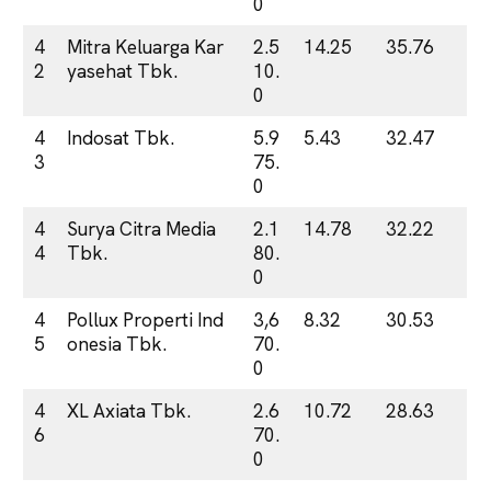
0
4
Mitra Keluarga Kar
2.5
14.25
35.76
2
yasehat Tbk.
10.
0
4
Indosat Tbk.
5.9
5.43
32.47
3
75.
0
4
Surya Citra Media
2.1
14.78
32.22
4
Tbk.
80.
0
4
Pollux Properti Ind
3,6
8.32
30.53
5
onesia Tbk.
70.
0
4
XL Axiata Tbk.
2.6
10.72
28.63
6
70.
0