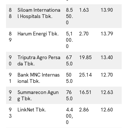
8
Siloam Internationa
8.5
1.63
13.90
8
l Hospitals Tbk.
50.
0
8
Harum Energi Tbk.
5,1
2.70
13.79
9
00.
0
9
Triputra Agro Persa
67
19.85
13.40
0
da Tbk.
5.0
9
Bank MNC Internas
50
25.14
12.70
1
ional Tbk.
5.0
9
Summarecon Agun
76
16.51
12.63
2
g Tbk.
5.0
9
LinkNet Tbk.
4.4
2.86
12.60
3
00,
0