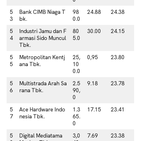
5
Bank CIMB Niaga T
98
24.88
24.38
3
bk.
0.0
5
Industri Jamu dan F
80
30.00
24.15
4
armasi Sido Muncul
5.0
Tbk.
5
Metropolitan Kentj
25,
0,95
23.80
5
ana Tbk.
10
0.0
5
Multistrada Arah Sa
2.5
9.18
23.78
6
rana Tbk.
90,
0
5
Ace Hardware Indo
1.3
17.15
23.41
7
nesia Tbk.
65.
0
5
Digital Mediatama
3,0
7.69
23.38