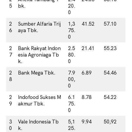
5
bk.
20.
0
2
Sumber Alfaria Trij
1,3
41.52
57.10
6
aya Tbk.
75.
0
2
Bank Rakyat Indon
2.5
21.41
55.23
7
esia Agroniaga Tb
80.
k.
0
2
Bank Mega Tbk.
7.9
6.89
54.46
8
00,
0
2
Indofood Sukses M
6.1
8.78
54.22
9
akmur Tbk.
75.
0
3
Vale Indonesia Tb
5,1
9.94
50,92
0
k.
25.