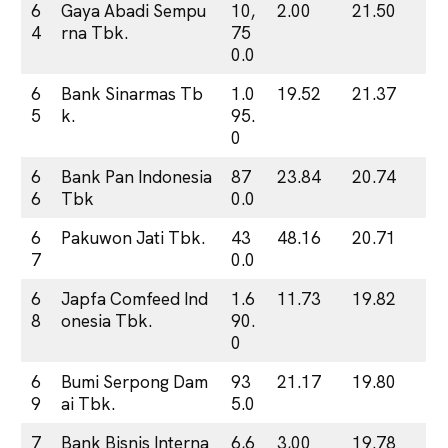
6
Gaya Abadi Sempu
10,
2.00
21.50
4
rna Tbk.
75
0.0
6
Bank Sinarmas Tb
1.0
19.52
21.37
5
k.
95.
0
6
Bank Pan Indonesia
87
23.84
20.74
6
Tbk
0.0
6
Pakuwon Jati Tbk.
43
48.16
20.71
7
0.0
6
Japfa Comfeed Ind
1.6
11.73
19.82
8
onesia Tbk.
90.
0
6
Bumi Serpong Dam
93
21.17
19.80
9
ai Tbk.
5.0
7
Bank Bisnis Interna
6,6
3,00
19.78