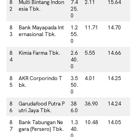
8
Multi Bintang Indon
7.4
2.11
15.64
2
esia Tbk.
25.
0
8
Bank Mayapada Int
1.2
11.71
14.70
3
ernasional Tbk.
55.
0
8
Kimia Farma Tbk.
2.6
5.55
14.66
4
40.
0
8
AKR Corporindo T
3.5
4.01
14.25
5
bk.
50.
0
8
Garudafood Putra P
38
36.90
14.24
6
utri Jaya Tbk.
6.0
8
Bank Tabungan Ne
1.3
10.48
14.05
7
gara (Persero) Tbk.
40.
0