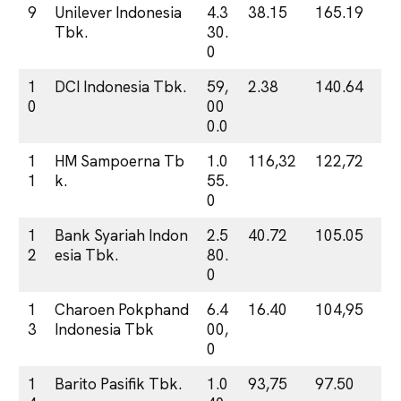
9
Unilever Indonesia
4.3
38.15
165.19
Tbk.
30.
0
1
DCI Indonesia Tbk.
59,
2.38
140.64
0
00
0.0
1
HM Sampoerna Tb
1.0
116,32
122,72
1
k.
55.
0
1
Bank Syariah Indon
2.5
40.72
105.05
2
esia Tbk.
80.
0
1
Charoen Pokphand
6.4
16.40
104,95
3
Indonesia Tbk
00,
0
1
Barito Pasifik Tbk.
1.0
93,75
97.50