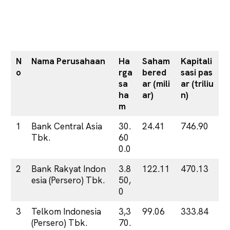
N
Nama Perusahaan
Ha
Saham
Kapitali
o
rga
bered
sasi pas
sa
ar (mili
ar (triliu
ha
ar)
n)
m
1
Bank Central Asia
30.
24.41
746.90
Tbk.
60
0.0
2
Bank Rakyat Indon
3.8
122.11
470.13
esia (Persero) Tbk.
50,
0
3
Telkom Indonesia
3,3
99.06
333.84
(Persero) Tbk.
70.