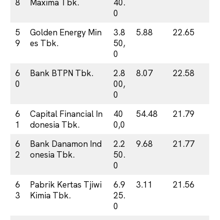
8
Maxima Tbk.
40.
0
5
Golden Energy Min
3.8
5.88
22.65
9
es Tbk.
50,
0
6
Bank BTPN Tbk.
2.8
8.07
22.58
0
00,
0
6
Capital Financial In
40
54.48
21.79
1
donesia Tbk.
0,0
6
Bank Danamon Ind
2.2
9.68
21.77
2
onesia Tbk.
50.
0
6
Pabrik Kertas Tjiwi
6.9
3.11
21.56
3
Kimia Tbk.
25.
0