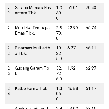
2
Sarana Menara Nus
1.3
51.01
70.40
0
antara Tbk.
80.
0
2
Merdeka Tembaga
2.8
22.90
65,74
1
Emas Tbk.
70.
0
2
Sinarmas Multiarth
10.
6.37
65.11
2
a Tbk.
22
5.0
2
Gudang Garam Tb
32,
1.92
62.97
3
k.
72
5.0
2
Kalbe Farma Tbk.
1,3
46.88
61.17
4
05.
0
2
Aneka Tambang T
2.4
24.03
58.15