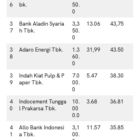
6
bk.
50.
0
3
Bank Aladin Syaria
3,3
13.06
43,75
7
h Tbk.
50.
0
3
Adaro Energi Tbk.
1.3
31,99
43.50
8
60.
0
3
Indah Kiat Pulp & P
7.0
5.47
38.30
9
aper Tbk.
00.
0
4
Indocement Tungga
10.
3.68
36.81
0
l Prakarsa Tbk.
00
0.0
4
Allo Bank Indonesi
3,1
11.57
35.85
1
a Tbk.
00.