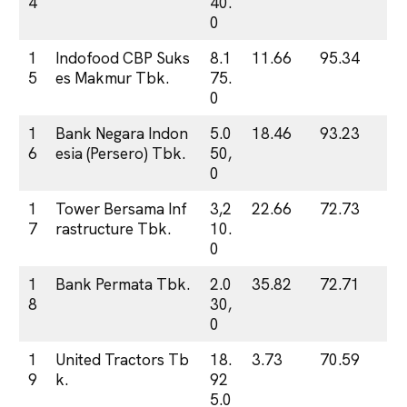
4
40.
0
1
Indofood CBP Suks
8.1
11.66
95.34
5
es Makmur Tbk.
75.
0
1
Bank Negara Indon
5.0
18.46
93.23
6
esia (Persero) Tbk.
50,
0
1
Tower Bersama Inf
3,2
22.66
72.73
7
rastructure Tbk.
10.
0
1
Bank Permata Tbk.
2.0
35.82
72.71
8
30,
0
1
United Tractors Tb
18.
3.73
70.59
9
k.
92
5.0