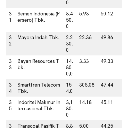
0
3
Semen Indonesia (P
8.4
5.93
50.12
1
ersero) Tbk.
50,
0
3
Mayora Indah Tbk.
2.2
22.36
49.86
2
30.
0
3
Bayan Resources T
14.
3.33
49.33
3
bk.
80
0,0
3
Smartfren Telecom
15
308.08
47.44
4
Tbk.
4.0
3
Indoritel Makmur In
3,1
14.18
45.11
5
ternasional Tbk.
80.
0
3
Transcoal Pasifik T
8.8
5.00
44.25