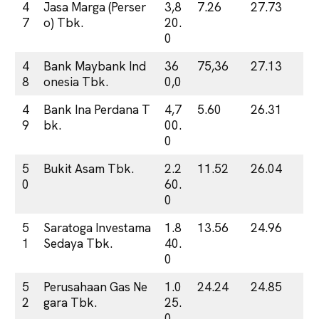
4
Jasa Marga (Perser
3,8
7.26
27.73
7
o) Tbk.
20.
0
4
Bank Maybank Ind
36
75,36
27.13
8
onesia Tbk.
0,0
4
Bank Ina Perdana T
4,7
5.60
26.31
9
bk.
00.
0
5
Bukit Asam Tbk.
2.2
11.52
26.04
0
60.
0
5
Saratoga Investama
1.8
13.56
24.96
1
Sedaya Tbk.
40.
0
5
Perusahaan Gas Ne
1.0
24.24
24.85
2
gara Tbk.
25.
0