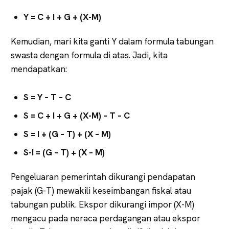
Y = C + I + G + (X-M)
Kemudian, mari kita ganti Y dalam formula tabungan
swasta dengan formula di atas. Jadi, kita
mendapatkan:
S = Y – T – C
S = C + I + G + (X-M) – T – C
S = I + (G – T) + (X – M)
S-I = (G – T) + (X – M)
Pengeluaran pemerintah dikurangi pendapatan
pajak (G-T) mewakili keseimbangan fiskal atau
tabungan publik. Ekspor dikurangi impor (X-M)
mengacu pada neraca perdagangan atau ekspor