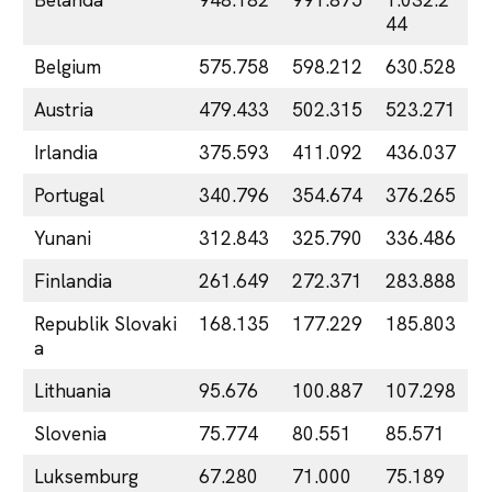
44
Belgium
575.758
598.212
630.528
Austria
479.433
502.315
523.271
Irlandia
375.593
411.092
436.037
Portugal
340.796
354.674
376.265
Yunani
312.843
325.790
336.486
Finlandia
261.649
272.371
283.888
Republik Slovaki
168.135
177.229
185.803
a
Lithuania
95.676
100.887
107.298
Slovenia
75.774
80.551
85.571
Luksemburg
67.280
71.000
75.189