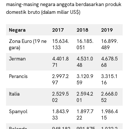
masing-masing negara anggota berdasarkan produk
domestik bruto (dalam miliar US$)
Negara
2017
2018
2019
Zona Euro (19 ne
15.634.
16.185.
16.899.
gara)
133
051
489
Jerman
4.401.8
4.531.0
4.678.5
71
48
68
Perancis
2.997.2
3.120.9
3.315.1
97
59
16
Italia
2.529.5
2.594.2
2.668.0
02
01
52
Spanyol
1.843.9
1.897.7
1.986.4
33
22
15
Belanda
948.182
991.875
1.032.2