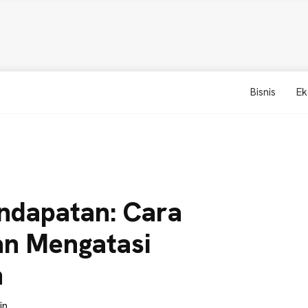
Bisnis
Ek
endapatan: Cara
n Mengatasi
n
in