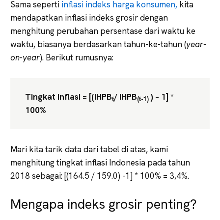
Sama seperti
inflasi indeks harga konsumen,
kita
mendapatkan inflasi indeks grosir dengan
menghitung perubahan persentase dari waktu ke
waktu, biasanya berdasarkan tahun-ke-tahun (
year-
on-year
). Berikut rumusnya:
Tingkat inflasi = [(IHPB
/ IHPB
) – 1] *
t
(t-1)
100%
Mari kita tarik data dari tabel di atas, kami
menghitung tingkat inflasi Indonesia pada tahun
2018 sebagai: [(164.5 / 159.0) -1] * 100% = 3,4%.
Mengapa indeks grosir penting?