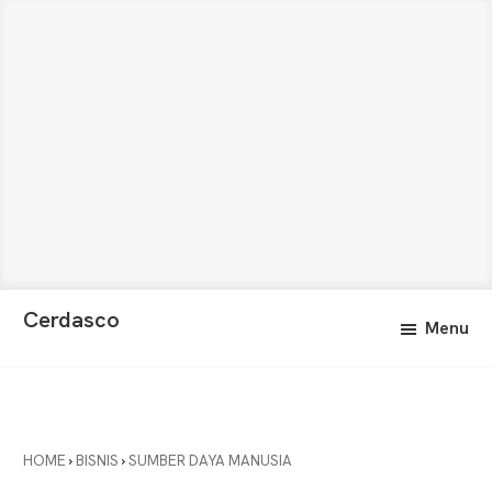
Skip
Skip
Cerdasco
Menu
to
to
Pengetahuan
main
primary
Lebih
content
sidebar
Baik.
Wawasan
Anda
HOME
›
BISNIS
›
SUMBER DAYA MANUSIA