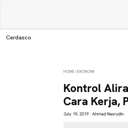
Skip
Skip
Skip
Cerdasco
to
to
to
Pengetahuan
primary
main
primary
Lebih
navigation
content
sidebar
Baik.
Wawasan
HOME
›
EKONOMI
Anda
Lebih
Kontrol Alira
Tajam
Cara Kerja, 
July 19, 2019
· Ahmad Nasrudin