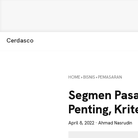
Skip
Skip
Skip
Cerdasco
to
to
to
Pengetahuan
primary
main
primary
Lebih
navigation
content
sidebar
Baik.
Wawasan
HOME
›
BISNIS
›
PEMASARAN
Anda
Lebih
Segmen Pasar
Tajam
Penting, Krit
April 8, 2022
· Ahmad Nasrudin