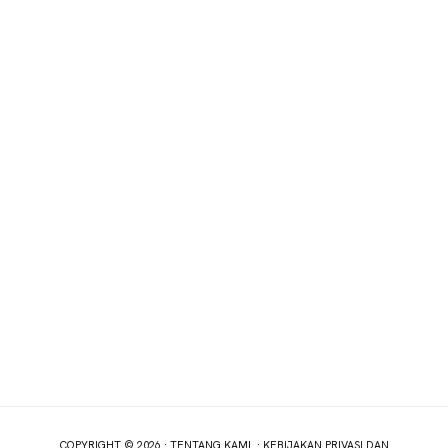
COPYRIGHT © 2026 ·
TENTANG KAMI
·
KEBIJAKAN PRIVASI DAN