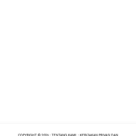
COPYRIGHT © 2026 ·
TENTANG KAMI
·
KEBIJAKAN PRIVASI DAN