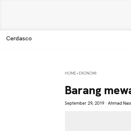
Skip
Skip
Skip
Cerdasco
to
to
to
Pengetahuan
primary
main
primary
Lebih
navigation
content
sidebar
Baik.
Wawasan
HOME
›
EKONOMI
Anda
Lebih
Barang mew
Tajam
September 29, 2019
· Ahmad Nas