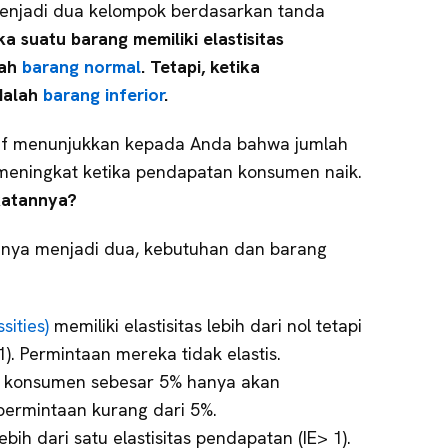
njadi dua kelompok berdasarkan tanda
ka suatu barang memiliki elastisitas
lah
barang normal
. Tetapi, ketika
dalah
barang inferior
.
itif menunjukkan kepada Anda bahwa jumlah
meningkat ketika pendapatan konsumen naik.
katannya?
ya menjadi dua, kebutuhan dan barang
sities)
memiliki elastisitas lebih dari nol tetapi
1). Permintaan mereka tidak elastis.
 konsumen sebesar 5% hanya akan
permintaan kurang dari 5%.
ebih dari satu elastisitas pendapatan (IE> 1).