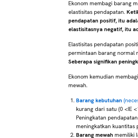
Ekonom membagi barang me
elastisitas pendapatan.
Keti
pendapatan positif, itu ada
elastisitasnya negatif, itu a
Elastisitas pendapatan pos
permintaan barang normal 
Seberapa signifikan pening
Ekonom kemudian membagin
mewah.
Barang kebutuhan
(neces
kurang dari satu (0 <IE <
Peningkatan pendapatan
meningkatkan kuantitas 
Barang mewah
memiliki l