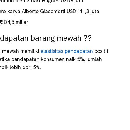
dition oleh Stuart Hughes USD8 juta
re karya Alberto Giacometti USD141,3 juta
SD4,5 miliar
endapatan barang mewah ??
g mewah memiliki
elastisitas pendapatan
positif
ketika pendapatan konsumen naik 5%, jumlah
ik lebih dari 5%.