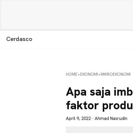
Skip
Skip
Skip
Cerdasco
to
to
to
Pengetahuan
primary
main
primary
Lebih
navigation
content
sidebar
Baik.
Wawasan
HOME
›
EKONOMI
›
MIKROEKONOMI
Anda
Lebih
Apa saja imb
Tajam
faktor produ
April 9, 2022
· Ahmad Nasrudin