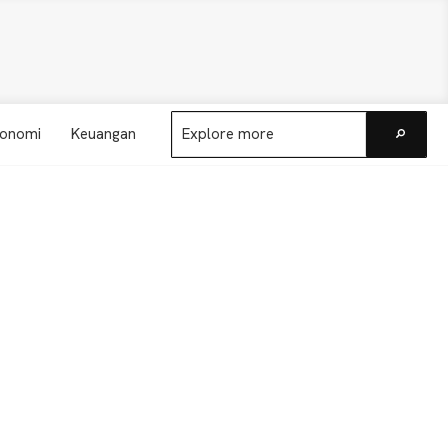
Explore
onomi
Keuangan
more
Go
Primary
Sidebar