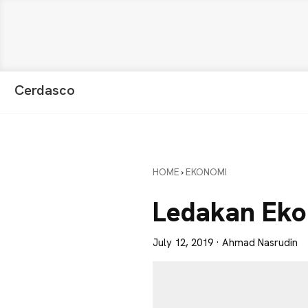
Skip
Skip
Skip
Cerdasco
to
to
to
Pengetahuan
primary
main
primary
Lebih
navigation
content
sidebar
Baik.
Wawasan
HOME
›
EKONOMI
Anda
Lebih
Ledakan Ek
Tajam
July 12, 2019
· Ahmad Nasrudin