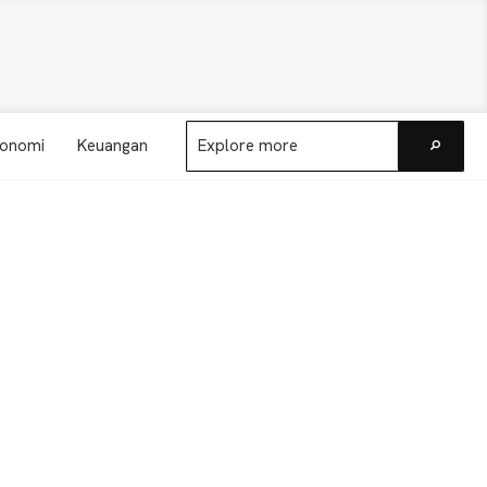
Explore
onomi
Keuangan
more
Go
Primary
Sidebar