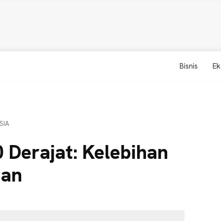
Bisnis
Ek
SIA
0 Derajat: Kelebihan
han