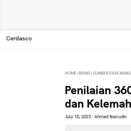
Skip
Skip
Skip
Cerdasco
to
to
to
Pengetahuan
primary
main
primary
Lebih
navigation
content
sidebar
Baik.
Wawasan
HOME
›
BISNIS
›
SUMBER DAYA MANU
Anda
Lebih
Penilaian 36
Tajam
dan Kelema
July 15, 2023
· Ahmad Nasrudin