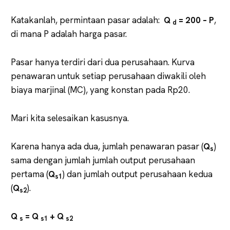
Katakanlah, permintaan pasar adalah:
Q
= 200 – P
,
d
di mana P adalah harga pasar.
Pasar hanya terdiri dari dua perusahaan. Kurva
penawaran untuk setiap perusahaan diwakili oleh
biaya marjinal (MC), yang konstan pada Rp20.
Mari kita selesaikan kasusnya.
Karena hanya ada dua, jumlah penawaran pasar (
Q
)
s
sama dengan jumlah jumlah output perusahaan
pertama (
Q
) dan jumlah output perusahaan kedua
s1
(
Q
).
s2
Q
=
Q
+
Q
s
s1
s2