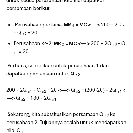
untuk kedua perusahaan kita mendapatkan
persamaan berikut:
Perusahaan pertama:
MR
= MC <—>
200 – 2Q
1
s1
– Q
= 20
s2
Perusahaan ke-2:
MR
= MC <—>
200 – 2Q
– Q
2
s2
= 20
s1
Pertama, selesaikan untuk perusahaan 1 dan
dapatkan persamaan untuk
Q
.
s2
200 – 2Q
– Q
= 20
<—>
Q
= (200-20) – 2Q
<
s1
s2
s2
s1
—>
Q
= 180 – 2Q
s2
s1
Sekarang, kita substitusikan persamaan Q
ke
s2
perusahaan 2. Tujuannya adalah untuk mendapatkan
nilai Q
.
s1