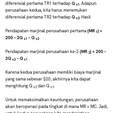
diferensial pertama TR1 terhadap
Q
. Adapun
s1
perusahaan kedua, kita harus menemukan
diferensial pertama TR2 terhadap
Q
. Hasil:
s2
Pendapatan marjinal perusahaan pertama
(MR
) =
1
200 – 2Q
– Q
s1
s2
Pendapatan marjinal perusahaan ke-2
(MR
) = 200 –
2
2Q
– Q
s2
s1
Karena kedua perusahaan memiliki biaya marjinal
yang sama sebesar $20, akhirnya kita dapat
menghitung Q
dan Q
.
s2
s1
Untuk memaksimalkan keuntungan, perusahaan
akan beroperasi pada tingkat di mana MR = MC. Jadi,