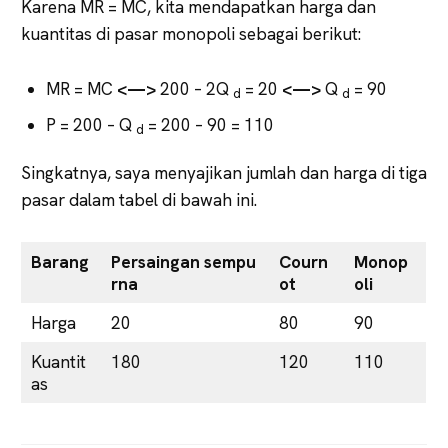
Karena MR = MC, kita mendapatkan harga dan
kuantitas di pasar monopoli sebagai berikut:
MR = MC
<—>
200 – 2Q
= 20
<—>
Q
= 90
d
d
P = 200 – Q
= 200 – 90 = 110
d
Singkatnya, saya menyajikan jumlah dan harga di tiga
pasar dalam tabel di bawah ini.
Barang
Persaingan sempu
Courn
Monop
rna
ot
oli
Harga
20
80
90
Kuantit
180
120
110
as