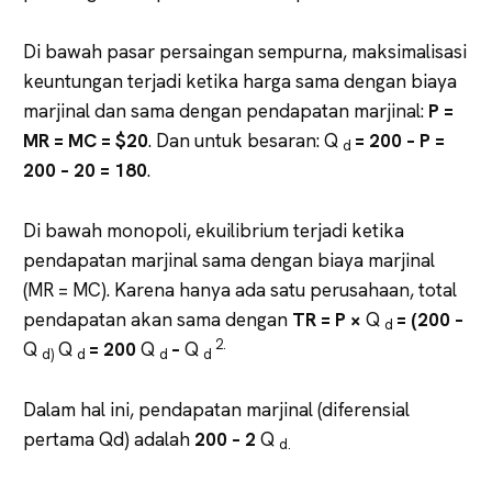
Di bawah pasar persaingan sempurna, maksimalisasi
keuntungan terjadi ketika harga sama dengan biaya
marjinal dan sama dengan pendapatan marjinal:
P =
MR = MC = $20
. Dan untuk besaran: Q
= 200 – P =
d
200 – 20 = 180
.
Di bawah monopoli, ekuilibrium terjadi ketika
pendapatan marjinal sama dengan biaya marjinal
(MR = MC). Karena hanya ada satu perusahaan, total
pendapatan akan sama dengan
TR = P ×
Q
= (200 –
d
2.
Q
Q
= 200
Q
–
Q
d)
d
d
d
Dalam hal ini, pendapatan marjinal (diferensial
pertama Qd) adalah
200 – 2
Q
d.