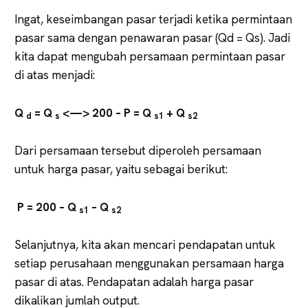
Ingat, keseimbangan pasar terjadi ketika permintaan
pasar sama dengan penawaran pasar (Qd = Qs). Jadi
kita dapat mengubah persamaan permintaan pasar
di atas menjadi:
Q
=
Q
<—>
200
–
P
=
Q
+
Q
d
s
s1
s2
Dari persamaan tersebut diperoleh persamaan
untuk harga pasar, yaitu sebagai berikut:
P
=
200
–
Q
–
Q
s1
s2
Selanjutnya, kita akan mencari pendapatan untuk
setiap perusahaan menggunakan persamaan harga
pasar di atas. Pendapatan adalah harga pasar
dikalikan jumlah output.