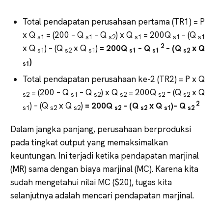
Total pendapatan perusahaan pertama (TR1) = P
x Q
= (200 – Q
– Q
) x Q
= 200Q
– (Q
s1
s1
s2
s1
s1
s1
2
x Q
) – (Q
x Q
)
= 200Q
– Q
– (Q
x Q
s1
s2
s1
s1
s1
s2
)
s1
Total pendapatan perusahaan ke-2 (TR2) = P x Q
= (200 – Q
– Q
) x Q
= 200Q
– (Q
x Q
s2
s1
s2
s2
s2
s2
2
) – (Q
x Q
)
= 200Q
– (Q
x Q
)– Q
s1
s2
s2
s2
s2
s1
s2
Dalam jangka panjang, perusahaan berproduksi
pada tingkat output yang memaksimalkan
keuntungan. Ini terjadi ketika pendapatan marjinal
(MR) sama dengan biaya marjinal (MC). Karena kita
sudah mengetahui nilai MC ($20), tugas kita
selanjutnya adalah mencari pendapatan marjinal.