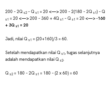
200 – 2Q
– Q
= 20
<—>
200 – 2(180 – 2Q
) – Q
s2
s1
s1
= 20
<—>
200 – 360 + 4Q
– Q
= 20
<—> -160
s1
s1
s1
+ 3Q
= 20
s1
Jadi, nilai Q
= (20+160)/3 = 60.
s1
Setelah mendapatkan nilai Q
, tugas selanjutnya
s1
adalah mendapatkan nilai Q
.
s2
Q
= 180 – 2Q
= 180 – (2 x 60) = 60
s2
s1