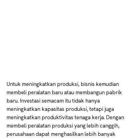
Untuk meningkatkan produksi, bisnis kemudian
membeli peralatan baru atau membangun pabrik
baru. Investasi semacam itu tidak hanya
meningkatkan kapasitas produksi, tetapi juga
meningkatkan produktivitas tenaga kerja. Dengan
membeli peralatan produksi yang lebih canggih,
perusahaan dapat menghasilkan lebih banyak