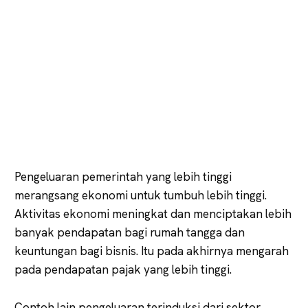
Pengeluaran pemerintah yang lebih tinggi
merangsang ekonomi untuk tumbuh lebih tinggi.
Aktivitas ekonomi meningkat dan menciptakan lebih
banyak pendapatan bagi rumah tangga dan
keuntungan bagi bisnis. Itu pada akhirnya mengarah
pada pendapatan pajak yang lebih tinggi.
Contoh lain pengeluaran terinduksi dari sektor