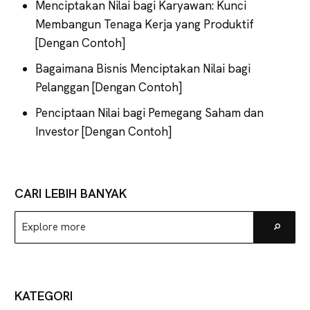
Menciptakan Nilai bagi Karyawan: Kunci
Membangun Tenaga Kerja yang Produktif
[Dengan Contoh]
Bagaimana Bisnis Menciptakan Nilai bagi
Pelanggan [Dengan Contoh]
Penciptaan Nilai bagi Pemegang Saham dan
Investor [Dengan Contoh]
CARI LEBIH BANYAK
Explore
Go
more
KATEGORI