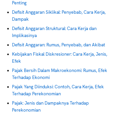
Penting
Defisit Anggaran Siklikal: Penyebab, Cara Kerja,
Dampak
Defisit Anggaran Struktural: Cara Kerja dan
Implikasinya
Defisit Anggaran: Rumus, Penyebab, dan Akibat
Kebijakan Fiskal Diskresioner: Cara Kerja, Jenis,
Efek
Pajak Bersih Dalam Makroekonomi: Rumus, Efek
Terhadap Ekonomi
Pajak Yang Diinduksi: Contoh, Cara Kerja, Efek
Terhadap Perekonomian
Pajak: Jenis dan Dampaknya Terhadap
Perekonomian