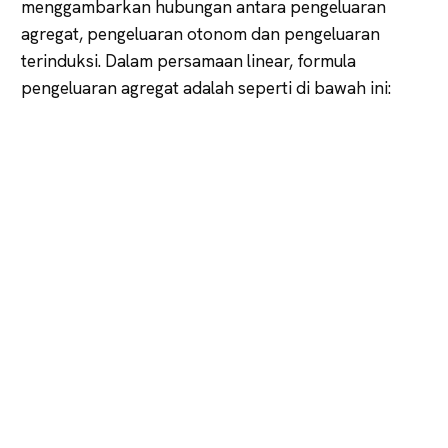
menggambarkan hubungan antara pengeluaran
agregat, pengeluaran otonom dan pengeluaran
terinduksi. Dalam persamaan linear, formula
pengeluaran agregat adalah seperti di bawah ini: