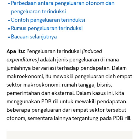
Perbedaan antara pengeluaran otonom dan
pengeluaran terinduksi
Contoh pengeluaran terinduksi
Rumus pengeluaran terinduksi
Bacaan selanjutnya
Apa itu:
Pengeluaran terinduksi
(induced
expenditures)
adalah jenis pengeluaran di mana
jumlahnya bervariasi terhadap pendapatan. Dalam
makroekonomi, itu mewakili pengeluaran oleh empat
sektor makroekonomi: rumah tangga, bisnis,
pemerintahan dan eksternal. Dalam kasus ini, kita
menggunakan PDB riil untuk mewakili pendapatan.
Beberapa pengeluaran dari empat sektor tersebut
otonom, sementara lainnya tergantung pada PDB riil.