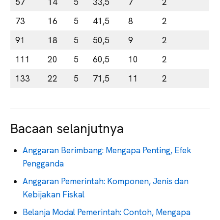
57
14
5
33,5
7
2
73
16
5
41,5
8
2
91
18
5
50,5
9
2
111
20
5
60,5
10
2
133
22
5
71,5
11
2
Bacaan selanjutnya
Anggaran Berimbang: Mengapa Penting, Efek
Pengganda
Anggaran Pemerintah: Komponen, Jenis dan
Kebijakan Fiskal
Belanja Modal Pemerintah: Contoh, Mengapa