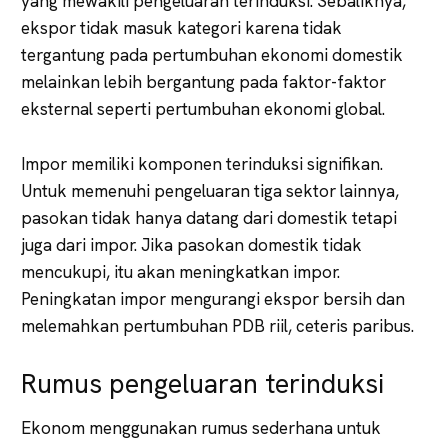
yang mewakili pengeluaran terinduksi. Sebaliknya,
ekspor tidak masuk kategori karena tidak
tergantung pada pertumbuhan ekonomi domestik
melainkan lebih bergantung pada faktor-faktor
eksternal seperti pertumbuhan ekonomi global.
Impor memiliki komponen terinduksi signifikan.
Untuk memenuhi pengeluaran tiga sektor lainnya,
pasokan tidak hanya datang dari domestik tetapi
juga dari impor. Jika pasokan domestik tidak
mencukupi, itu akan meningkatkan impor.
Peningkatan impor mengurangi ekspor bersih dan
melemahkan pertumbuhan PDB riil, ceteris paribus.
Rumus pengeluaran terinduksi
Ekonom menggunakan rumus sederhana untuk