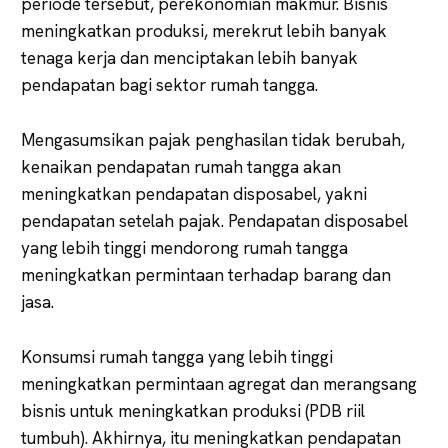
periode tersebut, perekonomian makmur. Bisnis
meningkatkan produksi, merekrut lebih banyak
tenaga kerja dan menciptakan lebih banyak
pendapatan bagi sektor rumah tangga.
Mengasumsikan pajak penghasilan tidak berubah,
kenaikan pendapatan rumah tangga akan
meningkatkan pendapatan disposabel, yakni
pendapatan setelah pajak. Pendapatan disposabel
yang lebih tinggi mendorong rumah tangga
meningkatkan permintaan terhadap barang dan
jasa.
Konsumsi rumah tangga yang lebih tinggi
meningkatkan permintaan agregat dan merangsang
bisnis untuk meningkatkan produksi (PDB riil
tumbuh). Akhirnya, itu meningkatkan pendapatan