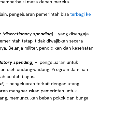
 memperbaiki masa depan mereka.
 lain, pengeluaran pemerintah bisa
terbagi ke
er
(discretionary spending)
– yang disengaja
merintah tetapi tidak diwajibkan secara
a. Belanja militer, pendidikan dan kesehatan
atory spending)
– pengeluaran untuk
an oleh undang-undang. Program Jaminan
lah contoh bagus.
st)
– pengeluaran terkait dengan utang
garan mengharuskan pemerintah untuk
tang, memunculkan beban pokok dan bunga