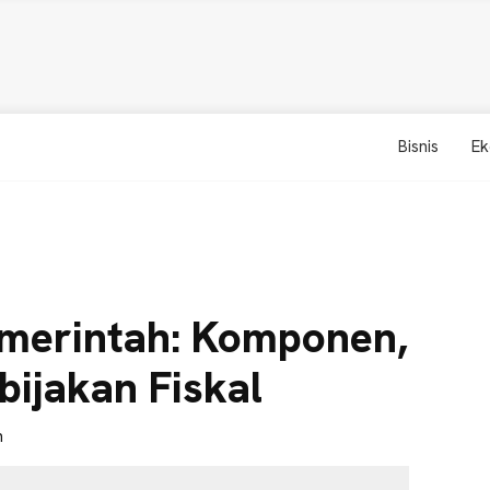
Bisnis
Ek
merintah: Komponen,
bijakan Fiskal
n