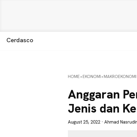
Skip
Skip
Skip
Cerdasco
to
to
to
Pengetahuan
primary
main
primary
Lebih
navigation
content
sidebar
Baik.
Wawasan
HOME
›
EKONOMI
›
MAKROEKONOMI
Anda
Lebih
Anggaran Pe
Tajam
Jenis dan Ke
August 25, 2022
· Ahmad Nasrudi