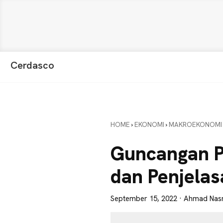
Skip
Skip
Skip
Cerdasco
to
to
to
Pengetahuan
primary
main
primary
Lebih
navigation
content
sidebar
Baik.
Wawasan
HOME
›
EKONOMI
›
MAKROEKONOMI
Anda
Lebih
Guncangan Pe
Tajam
dan Penjelas
September 15, 2022
· Ahmad Nas