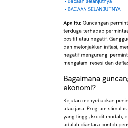
Bacaan selanjutnya
BACAAN SELANJUTNYA
Apa itu:
Guncangan permin
terduga terhadap permintaa
positif atau negatif. Gangg
dan melonjakkan inflasi, m
negatif mengurangi permin
mengalami resesi dan deflas
Bagaimana guncan
ekonomi?
Kejutan menyebabkan penin
atau jasa. Program stimulu
yang tinggi, kredit mudah,
adalah diantara contoh pen