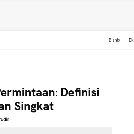
Bisnis
Ek
rmintaan: Definisi
an Singkat
rudin