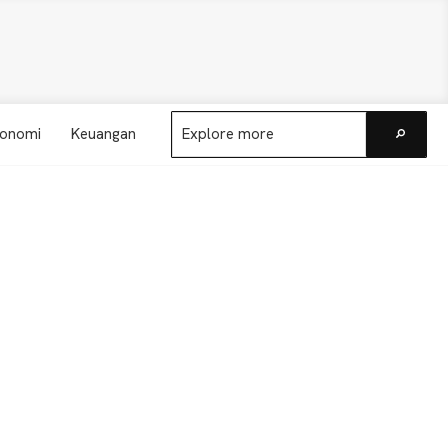
Explore
onomi
Keuangan
more
Go
Primary
Sidebar