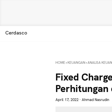
Skip
Skip
Skip
Cerdasco
to
to
to
Pengetahuan
primary
main
primary
Lebih
navigation
content
sidebar
Baik.
Wawasan
HOME
›
KEUANGAN
›
ANALISA KEUA
Anda
Lebih
Fixed Charge
Tajam
Perhitungan 
April 17, 2022
· Ahmad Nasrudin