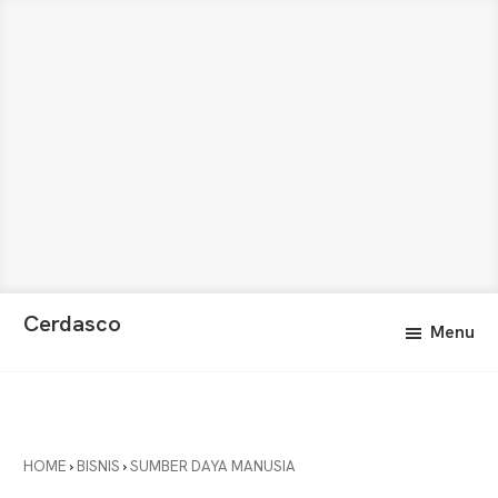
Skip
Skip
Cerdasco
Menu
to
to
Pengetahuan
main
primary
Lebih
content
sidebar
Baik.
Wawasan
Anda
HOME
›
BISNIS
›
SUMBER DAYA MANUSIA