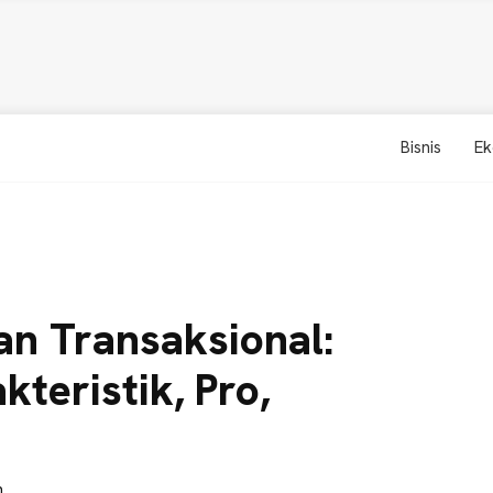
Bisnis
Ek
n Transaksional:
kteristik, Pro,
n