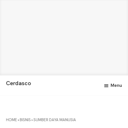
Skip
Skip
Cerdasco
Menu
to
to
Pengetahuan
main
primary
Lebih
content
sidebar
Baik.
Wawasan
Anda
HOME
›
BISNIS
›
SUMBER DAYA MANUSIA