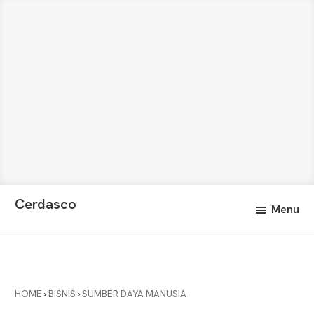
Skip
Skip
Cerdasco
Menu
to
to
Pengetahuan
main
primary
Lebih
content
sidebar
Baik.
Wawasan
Anda
HOME
›
BISNIS
›
SUMBER DAYA MANUSIA