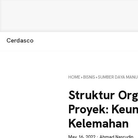
Skip
Skip
Skip
Cerdasco
to
to
to
Pengetahuan
primary
main
primary
Lebih
navigation
content
sidebar
Baik.
Wawasan
HOME
›
BISNIS
›
SUMBER DAYA MANU
Anda
Lebih
Struktur Org
Tajam
Proyek: Keu
Kelemahan
May 16, 2022
· Ahmad Nasrudin