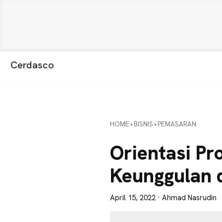
Skip
Skip
Skip
Cerdasco
to
to
to
Pengetahuan
primary
main
primary
Lebih
navigation
content
sidebar
Baik.
Wawasan
HOME
›
BISNIS
›
PEMASARAN
Anda
Lebih
Orientasi Pr
Tajam
Keunggulan 
April 15, 2022
· Ahmad Nasrudin