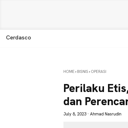
Skip
Skip
Skip
Cerdasco
to
to
to
Pengetahuan
primary
main
primary
Lebih
navigation
content
sidebar
Baik.
Wawasan
HOME
›
BISNIS
›
OPERASI
Anda
Lebih
Perilaku Eti
Tajam
dan Perenca
July 8, 2023
· Ahmad Nasrudin