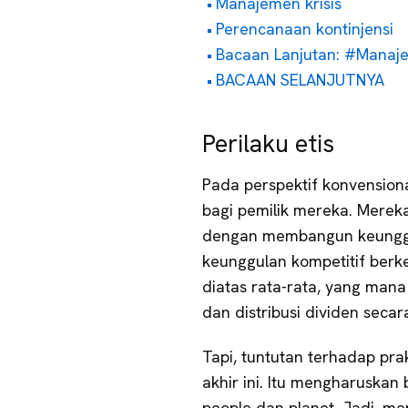
Manajemen krisis
Perencanaan kontinjensi
Bacaan Lanjutan: #Manaj
BACAAN SELANJUTNYA
Perilaku etis
Pada perspektif konvensiona
bagi pemilik mereka. Mere
dengan membangun keunggul
keunggulan kompetitif berk
diatas rata-rata, yang mana
dan distribusi dividen secara
Tapi, tuntutan terhadap prak
akhir ini. Itu mengharuskan 
people dan planet. Jadi, m